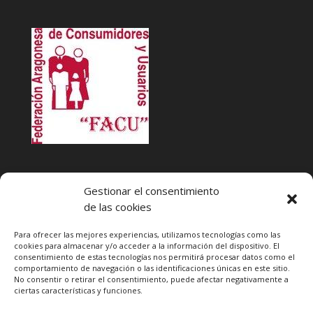
INFACU. Información y atención al Consumidor o Usuario
Gestionar el consentimiento
HORARIO
de las cookies
MARTES Y JUEVES de
17:00 a 20 horas
LUNES, MIERCOLES Y VIERNES: de
18:00 a 20:00 horas
Para ofrecer las mejores experiencias, utilizamos tecnologías como las
cookies para almacenar y/o acceder a la información del dispositivo. El
consentimiento de estas tecnologías nos permitirá procesar datos como el
Teléfono de contacto
976 13 47 92
comportamiento de navegación o las identificaciones únicas en este sitio.
Federación Aragonesa Consumidores y Usuarios. FACU
No consentir o retirar el consentimiento, puede afectar negativamente a
ciertas características y funciones.
Calle Leopoldo Romeo, 30 local