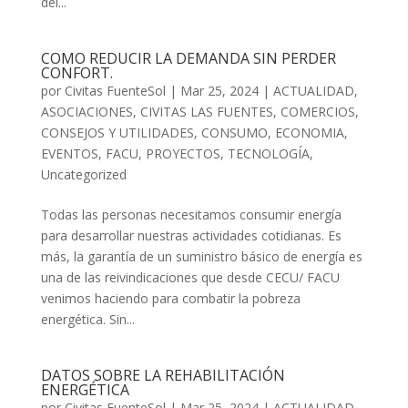
del...
COMO REDUCIR LA DEMANDA SIN PERDER
CONFORT.
por
Civitas FuenteSol
|
Mar 25, 2024
|
ACTUALIDAD
,
ASOCIACIONES
,
CIVITAS LAS FUENTES
,
COMERCIOS
,
CONSEJOS Y UTILIDADES
,
CONSUMO
,
ECONOMIA
,
EVENTOS
,
FACU
,
PROYECTOS
,
TECNOLOGÍA
,
Uncategorized
Todas las personas necesitamos consumir energía
para desarrollar nuestras actividades cotidianas. Es
más, la garantía de un suministro básico de energía es
una de las reivindicaciones que desde CECU/ FACU
venimos haciendo para combatir la pobreza
energética. Sin...
DATOS SOBRE LA REHABILITACIÓN
ENERGÉTICA
por
Civitas FuenteSol
|
Mar 25, 2024
|
ACTUALIDAD
,