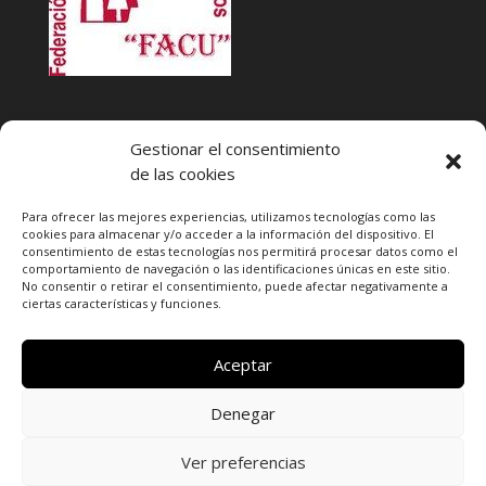
INFACU. Información y atención al Consumidor o Usuario
Gestionar el consentimiento
HORARIO
de las cookies
MARTES Y JUEVES de
17:00 a 20 horas
LUNES, MIERCOLES Y VIERNES: de
18:00 a 20:00 horas
Para ofrecer las mejores experiencias, utilizamos tecnologías como las
cookies para almacenar y/o acceder a la información del dispositivo. El
consentimiento de estas tecnologías nos permitirá procesar datos como el
Teléfono de contacto
976 13 47 92
comportamiento de navegación o las identificaciones únicas en este sitio.
Federación Aragonesa Consumidores y Usuarios. FACU
No consentir o retirar el consentimiento, puede afectar negativamente a
ciertas características y funciones.
Calle Leopoldo Romeo, 30 local
Aceptar
Denegar
Ver preferencias
Copyright © 2020 Portal Ciudadano Las Fuentes -
Política de