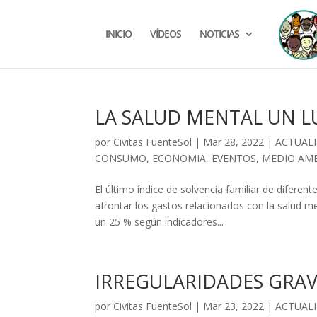
INICIO
VÍDEOS
NOTICIAS
LA SALUD MENTAL UN L
por
Civitas FuenteSol
|
Mar 28, 2022
|
ACTUAL
CONSUMO
,
ECONOMIA
,
EVENTOS
,
MEDIO AM
El último índice de solvencia familiar de difer
afrontar los gastos relacionados con la salud m
un 25 % según indicadores...
IRREGULARIDADES GRAV
por
Civitas FuenteSol
|
Mar 23, 2022
|
ACTUAL