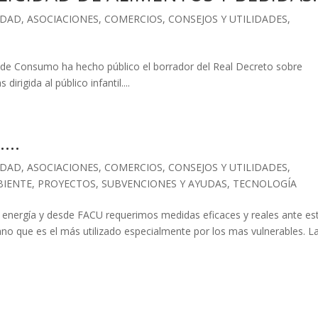
IDAD
,
ASOCIACIONES
,
COMERCIOS
,
CONSEJOS Y UTILIDADES
,
o de Consumo ha hecho público el borrador del Real Decreto sobre
irigida al público infantil....
..
IDAD
,
ASOCIACIONES
,
COMERCIOS
,
CONSEJOS Y UTILIDADES
,
BIENTE
,
PROYECTOS
,
SUBVENCIONES Y AYUDAS
,
TECNOLOGÍA
 energía y desde FACU requerimos medidas eficaces y reales ante es
no que es el más utilizado especialmente por los mas vulnerables. L