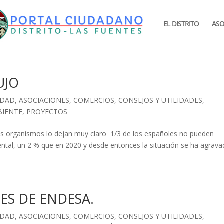
EL DISTRITO
ASO
UJO
IDAD
,
ASOCIACIONES
,
COMERCIOS
,
CONSEJOS Y UTILIDADES
,
BIENTE
,
PROYECTOS
entes organismos lo dejan muy claro 1/3 de los españoles no pueden
ental, un 2 % que en 2020 y desde entonces la situación se ha agrav
ES DE ENDESA.
IDAD
,
ASOCIACIONES
,
COMERCIOS
,
CONSEJOS Y UTILIDADES
,