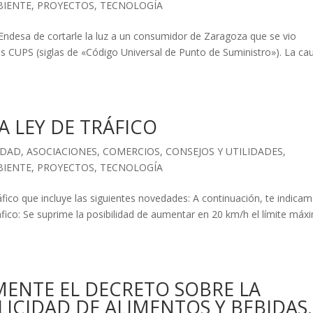
BIENTE
,
PROYECTOS
,
TECNOLOGÍA
Endesa de cortarle la luz a un consumidor de Zaragoza que se vio
s CUPS (siglas de «Código Universal de Punto de Suministro»). La ca
A LEY DE TRÁFICO
IDAD
,
ASOCIACIONES
,
COMERCIOS
,
CONSEJOS Y UTILIDADES
,
BIENTE
,
PROYECTOS
,
TECNOLOGÍA
áfico que incluye las siguientes novedades: A continuación, te indica
áfico: Se suprime la posibilidad de aumentar en 20 km/h el límite máx
MENTE EL DECRETO SOBRE LA
ICIDAD DE ALIMENTOS Y BEBIDAS.