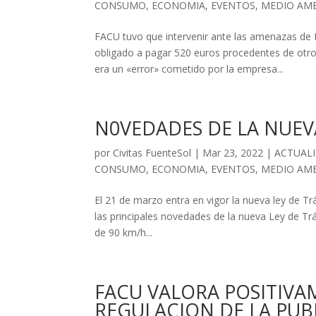
CONSUMO
,
ECONOMIA
,
EVENTOS
,
MEDIO AM
FACU tuvo que intervenir ante las amenazas de 
obligado a pagar 520 euros procedentes de otro
era un «error» cometido por la empresa...
N0VEDADES DE LA NUEV
por
Civitas FuenteSol
|
Mar 23, 2022
|
ACTUAL
CONSUMO
,
ECONOMIA
,
EVENTOS
,
MEDIO AM
El 21 de marzo entra en vigor la nueva ley de Tr
las principales novedades de la nueva Ley de Tr
de 90 km/h...
FACU VALORA POSITIVA
REGULACION DE LA PUBL