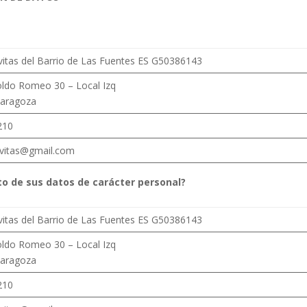
ivitas del Barrio de Las Fuentes ES G50386143
ldo Romeo 30 – Local Izq
Zaragoza
210
vitas@gmail.com
to de sus datos de carácter personal?
ivitas del Barrio de Las Fuentes ES G50386143
ldo Romeo 30 – Local Izq
Zaragoza
210