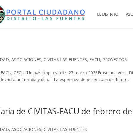
EL DISTRITO
ASO
IDAD
,
ASOCIACIONES
,
CIVITAS LAS FUENTES
,
FACU
,
PROYECTOS
CU, CECU “Un país limpio y feliz¨27 marzo 2023Érase una vez… D
evantó un mal día y dijo: ¨ La esperanza debe ser cosa del futuro,
daria de CIVITAS-FACU de febrero de
IDAD
,
ASOCIACIONES
,
CIVITAS LAS FUENTES