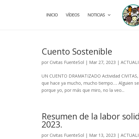
INICIO
VÍDEOS
NOTICIAS
Cuento Sostenible
por
Civitas FuenteSol
|
Mar 27, 2023
|
ACTUAL
UN CUENTO DRAMATIZADO Actividad CIVITAS, FA
que hace ya mucho, mucho tiempo…. Alguien se l
porque yo, por más que miro, no la veo...
Resumen de la labor soli
2023.
por
Civitas FuenteSol
|
Mar 13, 2023
|
ACTUAL