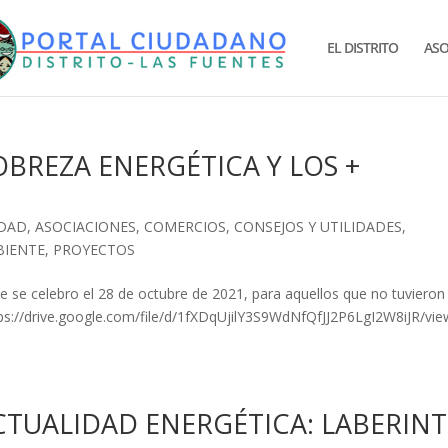
EL DISTRITO
ASO
OBREZA ENERGÉTICA Y LOS +
IDAD
,
ASOCIACIONES
,
COMERCIOS
,
CONSEJOS Y UTILIDADES
,
BIENTE
,
PROYECTOS
 se celebro el 28 de octubre de 2021, para aquellos que no tuvieron 
tps://drive.google.com/file/d/1fXDqUjilY3S9WdNfQfJJ2P6LgI2W8iJR/vie
ACTUALIDAD ENERGÉTICA: LABERIN