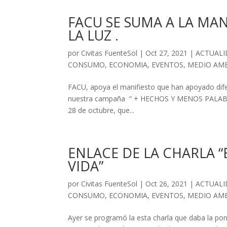
FACU SE SUMA A LA MA
LA LUZ .
por
Civitas FuenteSol
|
Oct 27, 2021
|
ACTUAL
CONSUMO
,
ECONOMIA
,
EVENTOS
,
MEDIO AM
FACU, apoya el manifiesto que han apoyado difer
nuestra campaña “ + HECHOS Y MENOS PALABRAS”
28 de octubre, que...
ENLACE DE LA CHARLA “
VIDA”
por
Civitas FuenteSol
|
Oct 26, 2021
|
ACTUAL
CONSUMO
,
ECONOMIA
,
EVENTOS
,
MEDIO AM
Ayer se programó la esta charla que daba la pone