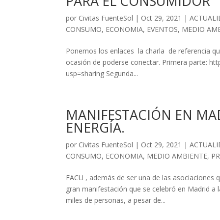
PARA EL CONSUMIDOR”
por
Civitas FuenteSol
|
Oct 29, 2021
|
ACTUAL
CONSUMO
,
ECONOMIA
,
EVENTOS
,
MEDIO AM
Ponemos los enlaces la charla de referencia que
ocasión de poderse conectar. Primera parte: h
usp=sharing Segunda...
MANIFESTACIÓN EN MAD
ENERGÍA.
por
Civitas FuenteSol
|
Oct 29, 2021
|
ACTUAL
CONSUMO
,
ECONOMIA
,
MEDIO AMBIENTE
,
P
FACU , además de ser una de las asociaciones que
gran manifestación que se celebró en Madrid a l
miles de personas, a pesar de...