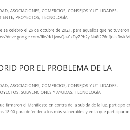
IDAD
,
ASOCIACIONES
,
COMERCIOS
,
CONSEJOS Y UTILIDADES
,
BIENTE
,
PROYECTOS
,
TECNOLOGÍA
 se celebro el 26 de octubre de 2021, para aquellos que no tuvieron 
ttps://drive.google.com/file/d/1jwwQa-0xDyZPh2yiNa8i276nfJrUsRwk/v
RID POR EL PROBLEMA DE LA
IDAD
,
ASOCIACIONES
,
COMERCIOS
,
CONSEJOS Y UTILIDADES
,
ROYECTOS
,
SUBVENCIONES Y AYUDAS
,
TECNOLOGÍA
 firmaron el Manifiesto en contra de la subida de la luz, participo e
as 18:00 para defender a los más vulnerables y en la que participaron