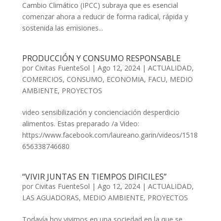
Cambio Climático (IPCC) subraya que es esencial
comenzar ahora a reducir de forma radical, rápida y
sostenida las emisiones...
PRODUCCIÓN Y CONSUMO RESPONSABLE
por
Civitas FuenteSol
|
Ago 12, 2024
|
ACTUALIDAD
,
COMERCIOS
,
CONSUMO
,
ECONOMIA
,
FACU
,
MEDIO
AMBIENTE
,
PROYECTOS
video sensibilización y concienciación desperdicio
alimentos. Estas preparado /a Video:
https://www.facebook.com/laureano.garin/videos/1518
656338746680
“VIVIR JUNTAS EN TIEMPOS DIFICILES”
por
Civitas FuenteSol
|
Ago 12, 2024
|
ACTUALIDAD
,
LAS AGUADORAS
,
MEDIO AMBIENTE
,
PROYECTOS
Todavía hoy vivimos en una sociedad en la que se