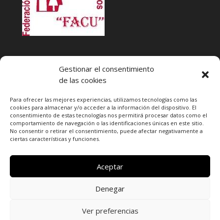
INFACU. Información y atención al Consumidor o Usuario
Gestionar el consentimiento
HORARIO
de las cookies
MARTES Y JUEVES de
17:00 a 20 horas
LUNES, MIERCOLES Y VIERNES: de
18:00 a 20:00 horas
Para ofrecer las mejores experiencias, utilizamos tecnologías como las
cookies para almacenar y/o acceder a la información del dispositivo. El
consentimiento de estas tecnologías nos permitirá procesar datos como el
Teléfono de contacto
976 13 47 92
comportamiento de navegación o las identificaciones únicas en este sitio.
Federación Aragonesa Consumidores y Usuarios. FACU
No consentir o retirar el consentimiento, puede afectar negativamente a
ciertas características y funciones.
Calle Leopoldo Romeo, 30 local
Aceptar
Denegar
Ver preferencias