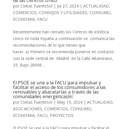
de las Centros Unico
por
Civitas FuenteSol
|
Jul 27, 2024
|
ACTUALIDAD
,
COMERCIOS
,
CONSEJOS Y UTILIDADES
,
CONSUMO
,
ECONOMIA
,
FACU
Recientemente han cerrado los Centros de estética
Unico en toda España a continuación se comunica las
recomendaciones de lo que tienen que
hacer. a) Primero se recomienda ponerse en contacto
con la sede central de Madrid en la Calle Altamirano,
33, Bajo 28008...
El PSOE se une a la FACU para impulsar y
facilitar el acceso de los consumidores a las
renovables y abaratarlas a través de las
comunidades energéticas￼
por
Civitas FuenteSol
|
May 19, 2024
|
ACTUALIDAD
,
ASOCIACIONES
,
COMERCIOS
,
CONSUMO
,
ECONOMIA
,
FACU
,
PROYECTOS
El PSOE se une a la FACU para impulsar y facilitar el