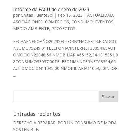
Informe de FACU de enero de 2023
por
Civitas FuenteSol
|
Feb 16, 2023
|
ACTUALIDAD
,
ASOCIACIONES
,
COMERCIOS
,
CONSUMO
,
EVENTOS
,
MEDIO AMBIENTE
,
PROYECTOS
FECHAENEROAÑO2023SECTORNºNAC.EXTR.EDADCO
NSUMO75249,01TELEFONIA/INTERNET33054,65AUT
OMOCION22048,56INMOBILIARIA65152,34 1815351,0
8CONSUMO33037,00TELEFONIA/INTERNET63354,65
AUTOMOCION11045,00INMOBILIARIA11054,00INFOR
....
Entradas recientes
DERECHO A REPARAR: POR UN CONSUMO DE MODA
SOSTENIBLE.