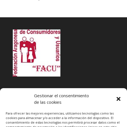
INFACU. Información y atención al Consumidor o Usuario
Gestionar el consentimiento
HORARIO
de las cookies
MARTES Y JUEVES de
17:00 a 20 horas
LUNES, MIERCOLES Y VIERNES: de
18:00 a 20:00 horas
Para ofrecer las mejores experiencias, utilizamos tecnologías como las
cookies para almacenar y/o acceder a la información del dispositivo. El
consentimiento de estas tecnologías nos permitirá procesar datos como el
Teléfono de contacto
976 13 47 92
comportamiento de navegación o las identificaciones únicas en este sitio.