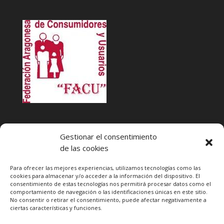
INFACU. Información y atención al Consumidor o Usuario
Gestionar el consentimiento
HORARIO
de las cookies
MARTES Y JUEVES de
17:00 a 20 horas
LUNES, MIERCOLES Y VIERNES: de
18:00 a 20:00 horas
Para ofrecer las mejores experiencias, utilizamos tecnologías como las
cookies para almacenar y/o acceder a la información del dispositivo. El
consentimiento de estas tecnologías nos permitirá procesar datos como el
Teléfono de contacto
976 13 47 92
comportamiento de navegación o las identificaciones únicas en este sitio.
Federación Aragonesa Consumidores y Usuarios. FACU
No consentir o retirar el consentimiento, puede afectar negativamente a
ciertas características y funciones.
Calle Leopoldo Romeo, 30 local