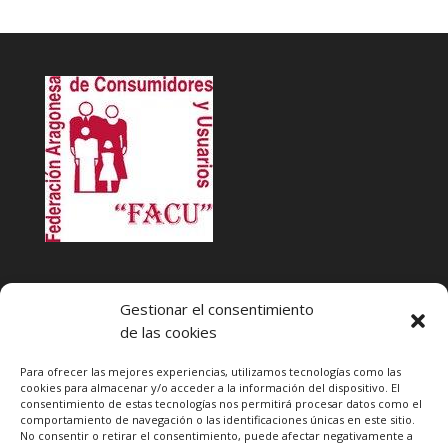
INFACU. Información y atención al Consumidor o Usuario
Gestionar el consentimiento
HORARIO
de las cookies
MARTES Y JUEVES de
17:00 a 20 horas
LUNES, MIERCOLES Y VIERNES: de
18:00 a 20:00 horas
Para ofrecer las mejores experiencias, utilizamos tecnologías como las
cookies para almacenar y/o acceder a la información del dispositivo. El
consentimiento de estas tecnologías nos permitirá procesar datos como el
Teléfono de contacto
976 13 47 92
comportamiento de navegación o las identificaciones únicas en este sitio.
Federación Aragonesa Consumidores y Usuarios. FACU
No consentir o retirar el consentimiento, puede afectar negativamente a