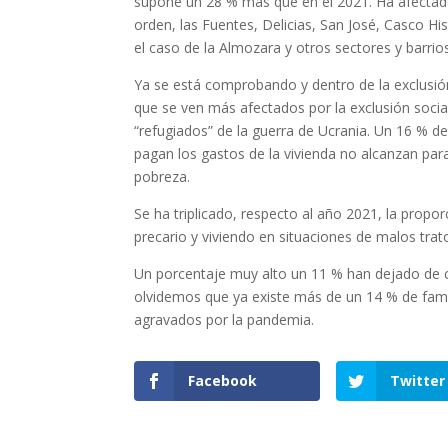
supone un 28 % más que en el 2021. Ha afectado
orden, las Fuentes, Delicias, San José, Casco Hi
el caso de la Almozara y otros sectores y barrio
Ya se está comprobando y dentro de la exclusió
que se ven más afectados por la exclusión soci
“refugiados” de la guerra de Ucrania. Un 16 % d
pagan los gastos de la vivienda no alcanzan par
pobreza.
Se ha triplicado, respecto al año 2021, la prop
precario y viviendo en situaciones de malos tra
Un porcentaje muy alto un 11 % han dejado de 
olvidemos que ya existe más de un 14 % de fami
agravados por la pandemia.
Facebook
Twitter