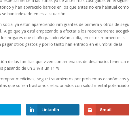
 especialmente a las zonas ya de antes más castigadas en el siguie
stórico y han aparecido barrios en los que antes no era habitual com
s se han indexado en esta situación.
n social ya están apareciendo inmigrantes de primera y otros de seg
al. Algo que ya está empezando a afectar a los recientemente acogid
e los hogares que el año pasado vivían al día, en estos momentos si
a pagar otros gastos y por lo tanto han entrado en el umbral de la
orción de las familias que viven con amenazas de desahucio, tenencia 
tos pasando de un 3 % a un 11 %.
comprar medicinas, seguir tratamientos por problemas económicos 
lias que sufren trastornos relacionados con salud mental potenciado
LinkedIn
Gmail