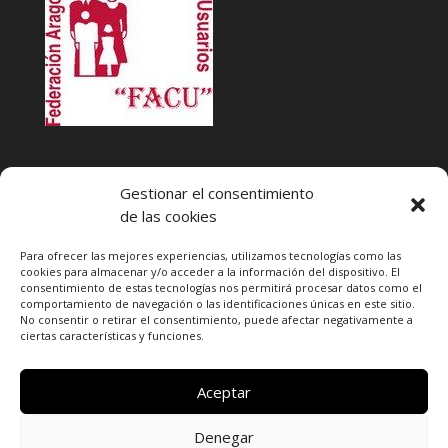
INFACU. Información y atención al Consumidor o Usuario
Gestionar el consentimiento
HORARIO
de las cookies
MARTES Y JUEVES de
17:00 a 20 horas
LUNES, MIERCOLES Y VIERNES: de
18:00 a 20:00 horas
Para ofrecer las mejores experiencias, utilizamos tecnologías como las
cookies para almacenar y/o acceder a la información del dispositivo. El
consentimiento de estas tecnologías nos permitirá procesar datos como el
Teléfono de contacto
976 13 47 92
comportamiento de navegación o las identificaciones únicas en este sitio.
Federación Aragonesa Consumidores y Usuarios. FACU
No consentir o retirar el consentimiento, puede afectar negativamente a
ciertas características y funciones.
Calle Leopoldo Romeo, 30 local
Aceptar
Denegar