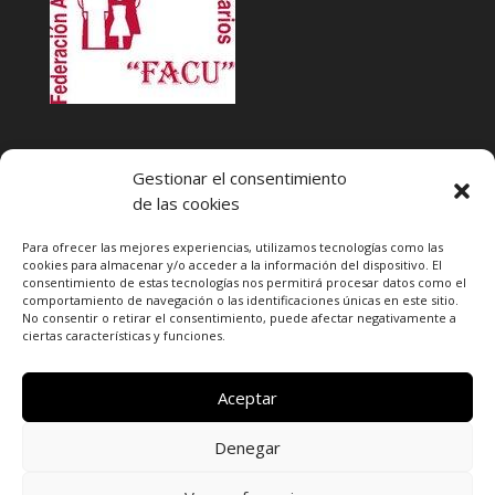
INFACU. Información y atención al Consumidor o Usuario
Gestionar el consentimiento
HORARIO
de las cookies
MARTES Y JUEVES de
17:00 a 20 horas
LUNES, MIERCOLES Y VIERNES: de
18:00 a 20:00 horas
Para ofrecer las mejores experiencias, utilizamos tecnologías como las
cookies para almacenar y/o acceder a la información del dispositivo. El
consentimiento de estas tecnologías nos permitirá procesar datos como el
Teléfono de contacto
976 13 47 92
comportamiento de navegación o las identificaciones únicas en este sitio.
Federación Aragonesa Consumidores y Usuarios. FACU
No consentir o retirar el consentimiento, puede afectar negativamente a
ciertas características y funciones.
Calle Leopoldo Romeo, 30 local
Aceptar
Denegar