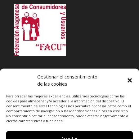
INFACU. Información y atención al Consumidor o Usuario
Gestionar el consentimiento
HORARIO
de las cookies
MARTES Y JUEVES de
17:00 a 20 horas
LUNES, MIERCOLES Y VIERNES: de
18:00 a 20:00 horas
Para ofrecer las mejores experiencias, utilizamos tecnologías como las
cookies para almacenar y/o acceder a la información del dispositivo. El
consentimiento de estas tecnologías nos permitirá procesar datos como el
Teléfono de contacto
976 13 47 92
comportamiento de navegación o las identificaciones únicas en este sitio.
Federación Aragonesa Consumidores y Usuarios. FACU
No consentir o retirar el consentimiento, puede afectar negativamente a
ciertas características y funciones.
Calle Leopoldo Romeo, 30 local
Aceptar