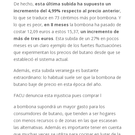
De hecho,
esta última subida ha supuesto un
incremento del 4,99% respecto al precio anterio
r,
lo que se traduce en 73 céntimos más por bombona. Y
lo que es peor,
en 8 meses
la bombona ha pasado de
costar 12,09 euros a estos 15,37,
un incremento de
más de tres euros
. Esta subida de un 27% en pocos
meses es un claro ejemplo de los fuertes fluctuaciónes
que experimentan los precios del butano desde que se
estableció el sistema actual.
Además, esta subida veraniega es bastante
extraordinario: lo habitual suele ser que la bombona de
butano baje de precio en esta época del año.
FACU denuncia esta injusticia pues comprar l
a bombona supondrá un mayor gasto para los
consumidores de butano, que tienden a ser hogares
con menos recursos o de zonas en las que escasean
las alternativas. Además es importante tener en cuenta
que muchas veces se utiliza para cocinar en lugar de la