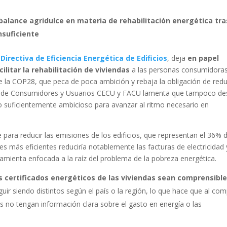
balance agridulce en materia de rehabilitación energética tra
nsuficiente
a
Directiva de Eficiencia Energética de Edificios
, deja
en papel
ilitar la rehabilitación de viviendas
a las personas consumidoras
 la COP28, que peca de poca ambición y rebaja la obligación de redu
ión de Consumidores y Usuarios CECU y FACU lamenta que tampoco d
o suficientemente ambicioso para avanzar al ritmo necesario en
e para reducir las emisiones de los edificios, que representan el 36% 
s más eficientes reduciría notablemente las facturas de electricidad 
rramienta enfocada a la raíz del problema de la pobreza energética.
 certificados energéticos de las viviendas sean comprensibl
guir siendo distintos según el país o la región, lo que hace que al co
s no tengan información clara sobre el gasto en energía o las