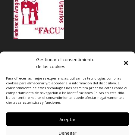
INFACU. Información y atención al Consumidor o Usuario
Gestionar el consentimiento
HORARIO
de las cookies
MARTES Y JUEVES de
17:00 a 20 horas
LUNES, MIERCOLES Y VIERNES: de
18:00 a 20:00 horas
Para ofrecer las mejores experiencias, utilizamos tecnologías como las
cookies para almacenar y/o acceder a la información del dispositivo. El
consentimiento de estas tecnologías nos permitirá procesar datos como el
Teléfono de contacto
976 13 47 92
comportamiento de navegación o las identificaciones únicas en este sitio.
Federación Aragonesa Consumidores y Usuarios. FACU
No consentir o retirar el consentimiento, puede afectar negativamente a
ciertas características y funciones.
Calle Leopoldo Romeo, 30 local
Aceptar
Denegar