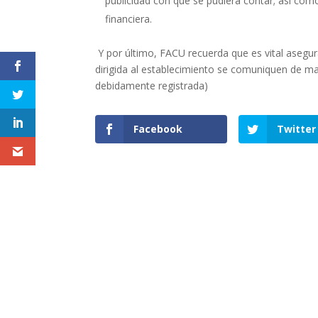
publicidad con que se pudiera contar; así com
financiera.
Y por último, FACU recuerda que es vital asegur
dirigida al establecimiento se comuniquen de m
debidamente registrada)
Facebook
Twitter