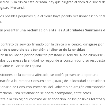
ico. Si la clínica está cerrada, hay que dirigirse al domicilio social de
gistro Mercantil.
los posibles perjuicios que el cierre haya podido ocasionarles: no final
c.
ben presentar
una reclamación ante las Autoridades Sanitarias d
l contrato de servicio firmado con la clínica o el centro,
dirigirse por
to o servicio de atención al cliente de la entidad
tar su anulación por no haberse prestado el servicio. Al no cumplirse 
asados dos meses la entidad no responde al consumidor o su respuest
ión ante el Banco de España
peticiones de la persona afectada, se podría presentar la oportuna
rmación a la Persona Consumidora (OMIC) de la localidad de residenc
l Servicio de Consumo Provincial del Gobierno de Aragón correspondi
e reclama. Esta reclamación se podrá acompañar, entre otros
a a la clínica; del contrato de financiación; de los posibles folletos 