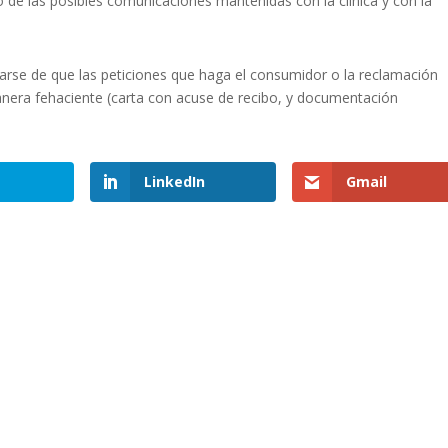
o de las posibles comunicaciones mantenidas con la clínica y con la
arse de que las peticiones que haga el consumidor o la reclamación
anera fehaciente (carta con acuse de recibo, y documentación
LinkedIn
Gmail