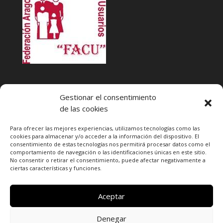
INFACU. Información y atención al Consumidor o Usuario
Gestionar el consentimiento
HORARIO
de las cookies
MARTES Y JUEVES de
17:00 a 20 horas
LUNES, MIERCOLES Y VIERNES: de
18:00 a 20:00 horas
Para ofrecer las mejores experiencias, utilizamos tecnologías como las
cookies para almacenar y/o acceder a la información del dispositivo. El
consentimiento de estas tecnologías nos permitirá procesar datos como el
Teléfono de contacto
976 13 47 92
comportamiento de navegación o las identificaciones únicas en este sitio.
Federación Aragonesa Consumidores y Usuarios. FACU
No consentir o retirar el consentimiento, puede afectar negativamente a
ciertas características y funciones.
Calle Leopoldo Romeo, 30 local
Aceptar
Denegar