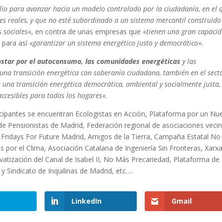
olio para avanzar hacia un modelo controlado por la ciudadanía, en el 
es reales, y que no esté subordinado a un sistema mercantil construido
 sociales
«, en contra de unas empresas que «
tienen una gran capaci
, para así «
garantizar un sistema energético justo y democrático
«.
star por el autoconsumo, las comunidades energéticas
y las
r una transición energética con soberanía ciudadana, también en el sect
na transición energética democrática, ambiental y socialmente justa,
ccesibles para todos los hogares
«.
cipantes se encuentran Ecologistas en Acción, Plataforma por un Nu
 Pensionistas de Madrid, Federación regional de asociaciones vecin
 Fridays For Future Madrid, Amigos de la Tierra, Campaña Estatal No
 por el Clima, Asociación Catalana de Ingeniería Sin Fronteras, Xarx
ivatización del Canal de Isabel II, No Más Precariedad, Plataforma de
y Sindicato de Inquilinas de Madrid, etc….
LinkedIn
Gmail