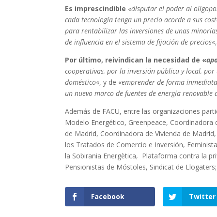
Es imprescindible
«
disputar el poder al oligop
cada tecnología tenga un precio acorde a sus cost
para rentabilizar las inversiones de unas minorías
de influencia en el sistema de fijación de precios
«
Por último, reivindican la necesidad de «
apo
cooperativas, por la inversión pública y local, po
doméstico
«, y de «
emprender de forma inmediata u
un nuevo marco de fuentes de energía renovable a
Además de FACU, entre las organizaciones parti
Modelo Energético, Greenpeace, Coordinadora de
de Madrid, Coordinadora de Vivienda de Madrid,
los Tratados de Comercio e Inversión, Feministas
la Sobirania Energètica, Plataforma contra la pr
Pensionistas de Móstoles, Sindicat de Llogaters; 
Facebook
Twitter