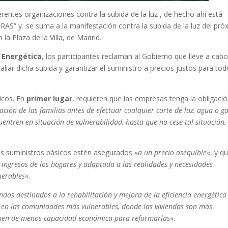
entes organizaciones contra la subida de la luz , de hecho ahí está
 y se suma a la manifestación contra la subida de la luz del pró
la Plaza de la Villa, de Madrid.
a Energética
, los participantes reclaman al Gobierno que lleve a cabo
aliar dicha subida y garantizar el suministro a precios justos para to
sicos. En
primer lugar
, requieren que las empresas tenga la obligaci
uación de las familias antes de efectuar cualquier corte de luz, agua o ga
uentren en situación de vulnerabilidad, hasta que no cese tal situación,
s suministros básicos estén asegurados «
a un precio asequible
«, y q
s ingresos de los hogares y adaptada a las realidades y necesidades
nerables
«.
ndos destinados a la rehabilitación y mejora de la eficiencia energética
as en las comunidades más vulnerables, donde las viviendas son más
ponen de menos capacidad económica para reformarlas
«.