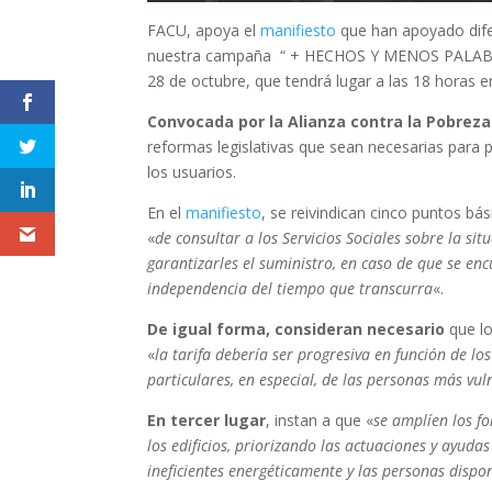
FACU, apoya el
manifiesto
que han apoyado difer
nuestra campaña “ + HECHOS Y MENOS PALABRAS”
28 de octubre, que tendrá lugar a las 18 horas en 
Convocada por la Alianza contra la Pobrez
reformas legislativas que sean necesarias para p
los usuarios.
En el
manifiesto
, se reivindican cinco puntos bá
«
de consultar a los Servicios Sociales sobre la sit
garantizarles el suministro, en caso de que se enc
independencia del tiempo que transcurra
«.
De igual forma, consideran necesario
que lo
«
la tarifa debería ser progresiva en función de lo
particulares, en especial, de las personas más vul
En tercer lugar
, instan a que «
se amplíen los fo
los edificios, priorizando las actuaciones y ayud
ineficientes energéticamente y las personas dis