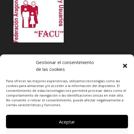
INFACU. Información y atención al Consumidor o Usuario
Gestionar el consentimiento
HORARIO
de las cookies
MARTES Y JUEVES de
17:00 a 20 horas
LUNES, MIERCOLES Y VIERNES: de
18:00 a 20:00 horas
Para ofrecer las mejores experiencias, utilizamos tecnologías como las
cookies para almacenar y/o acceder a la información del dispositivo. El
consentimiento de estas tecnologías nos permitirá procesar datos como el
Teléfono de contacto
976 13 47 92
comportamiento de navegación o las identificaciones únicas en este sitio.
Federación Aragonesa Consumidores y Usuarios. FACU
No consentir o retirar el consentimiento, puede afectar negativamente a
ciertas características y funciones.
Calle Leopoldo Romeo, 30 local
Aceptar